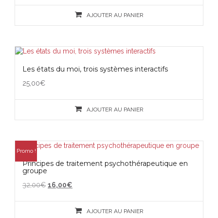
AJOUTER AU PANIER
Les états du moi, trois systèmes interactifs
25,00
€
AJOUTER AU PANIER
Promo !
Principes de traitement psychothérapeutique en
groupe
Le
Le
32,00
€
16,00
€
prix
prix
initial
actuel
était :
est :
AJOUTER AU PANIER