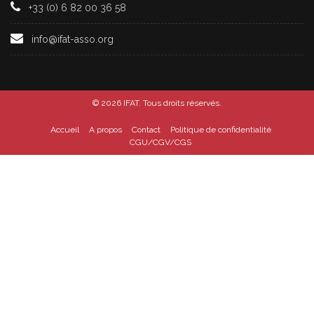
+33 (0) 6 82 00 36 58
info@ifat-asso.org
© 2026
IFAT
. Tous droits réservés.
Accueil
A propos
Contact
Politique de confidentialité
CGU/CGV/CGS