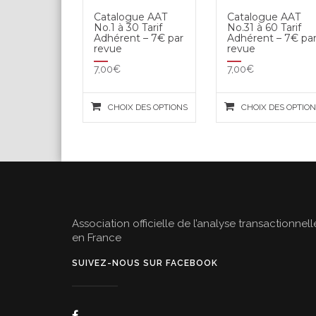
Catalogue AAT
Catalogue AAT
No.1 à 30 Tarif
No.31 à 60 Tarif
Adhérent – 7€ par
Adhérent – 7€ pa
revue
revue
7,00
€
7,00
€
Ce
produit
CHOIX DES OPTIONS
CHOIX DES OPTIO
a
plusieurs
variations.
Les
options
peuvent
être
choisies
sur
Association officielle de l’analyse transactionnell
la
en France
page
du
SUIVEZ-NOUS SUR FACEBOOK
produit