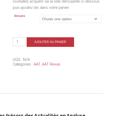
souhaitez acquérir via la liste déroulante ci-dessous,
puis ajoutez les dans votre panier.
Revues
quantité
AJOUTER AU PANIER
de
Catalogue
AAT
No.121
UGS :
N/A
à
Catégories :
AAT
,
AAT Revue
124
Tarif
Adhérent
-
7€
par
revue
s trésors des Actualités en Analyse