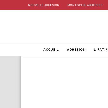
NOUVELLE ADHÉSION
MON ESPACE ADHÉRENT
ACCUEIL
ADHÉSION
L’IFAT ?
Skip
to
content