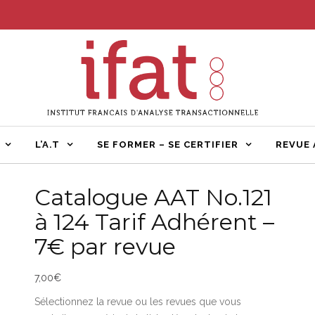
IFAT – 
Associati
L’A.T
SE FORMER – SE CERTIFIER
REVUE 
Catalogue AAT No.121
à 124 Tarif Adhérent –
7€ par revue
7,00
€
Sélectionnez la revue ou les revues que vous