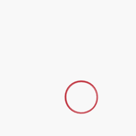
De nombreuses personnes l’utilisent en Grande-Bretagne,
en Allemagne et aux Pays-Bas dans le coaching individuel
ou d’équipe, dans des cursus sur le Leadership ou dans le
champ Education.
[1]
MISE À JOUR DU MODÈLE DE FLUIDITÉ
FONCTIONNELLE EN ÉDUCATION, Susannah Temple,
traduction Agnès Blondel, Valérie Cionca, AAT 161, p.75-87,
janvier 2018
Télécharger l’article
Posted in
Actes
Navigation
Comment mobiliser les dynamiques personnelles
et relationnelles pour nourrir l’espoir chez l’enseignant
de
et l’enseigné ?