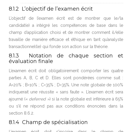
8.1.2 L’objectif de l’examen écrit
L’objectif de l’examen écrit est de montrer que le/la
candidat(e) a intégré les compétences de base dans le
champ d’application choisi et de montrer comment il/elle
travaille de manière efficace et éthique en tant qu’analyste
transactionnel(le) qui fonde son action sur la théorie.
8.1.3 Notation de chaque section et
évaluation finale
L’examen écrit doit obligatoirement comporter les quatre
parties A, B, C et D. Elles sont pondérées comme suit :
A=20% ; B=10% ; C=35% ; D=35%. Une note globale de 100%
indiquerait une réussite « sans faute ». L’examen écrit sera
ajourné («
deferred »
) si la note globale est inférieure à 65%
ou s’il ne répond pas aux conditions énoncées dans la
section 8.6.2.
8.1.4 Champ de spécialisation
L’examen écrit doit s’inscrire dans le champ de