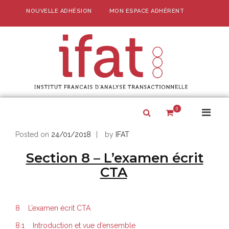
Skip
NOUVELLE ADHÉSION
MON ESPACE ADHÉRENT
to
content
IFAT –
Associat
fr
officielle 
d'A
l‚Äô√©thiqu
Transa
promotion e
0
Prima
Show
d√©velopp
Search
Menu
de l‚ÄôAT
Form
for
Posted on
24/01/2018
by
IFAT
France
Mobil
Section 8 – L’examen écrit
CTA
8 L’examen écrit CTA
8.1 Introduction et vue d’ensemble