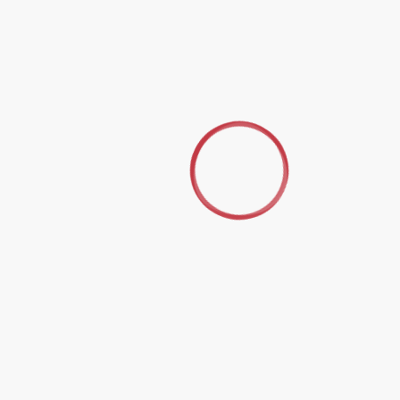
Association officielle de l’analyse transactionnelle en
France
SUIVEZ-NOUS SUR FACEBOOK
INFORMATIONS DE CONTACT
IFAT - 24, rue de Clichy, 75009 PARIS
+33 (0) 6 82 00 36 58
info@ifat-asso.org